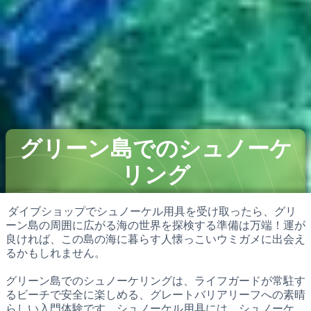
グリーン島でのシュノーケ
リング
ダイブショップでシュノーケル用具を受け取ったら、グリ
ーン島の周囲に広がる海の世界を探検する準備は万端！運が
良ければ、この島の海に暮らす人懐っこいウミガメに出会え
るかもしれません。
グリーン島でのシュノーケリングは、ライフガードが常駐す
るビーチで安全に楽しめる、グレートバリアリーフへの素晴
らしい入門体験です。シュノーケル用具には、シュノーケ