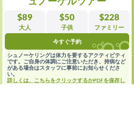
ュノーケルツアー
$89
$50
$228
大人
子供
ファミリー
今すぐ予約
シュノーケリングは体力を要するアクティビティ
です。ご自身の体調にご注意いただき、持病など
がある場合はスタッフに事前にお知らせくださ
い。
詳しくは、こちらをクリックするかPDFを保存し
てください。
グリーン島でのこの楽しく学びのあるツアーでは、リー
フバイオサーチ所属の海洋生物学者と一緒に、ボートで沖
合のリーフポイントまで出かけ、ガイド付きシュノーケリ
ングを体験できます。
経験やスキルに合わせて少人数グループで行われるこのツ
アーでは、海洋生物学者が目の前の海の世界について詳し