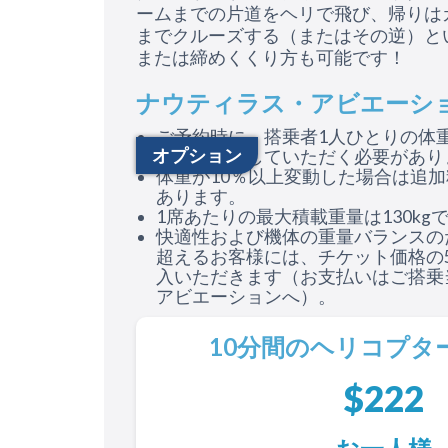
ームまでの片道をヘリで飛び、帰りは
までクルーズする（またはその逆）と
または締めくくり方も可能です！
ナウティラス・アビエーショ
ご予約時に、搭乗者1人ひとりの体
オプション
重量を申告していただく必要があり
体重が10％以上変動した場合は追
あります。
1席あたりの最大積載重量は130kg
快適性および機体の重量バランスのた
超えるお客様には、チケット価格の
入いただきます（お支払いはご搭乗
アビエーションへ）。
10分間のヘリコプタ
$222