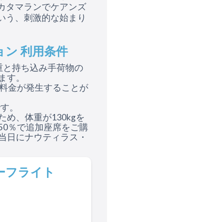
カタマランでケアンズ
いう、刺激的な始まり
ン 利用条件
重と持ち込み手荷物の
ます。
加料金が発生することが
です。
め、体重が130kgを
50％で追加座席をご購
当日にナウティラス・
ーフライト