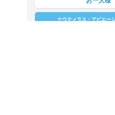
お一人様
ナウティラス・アビエー
@greatadve